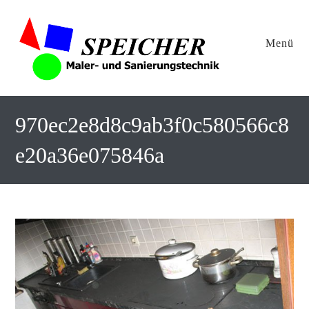
Menü
970ec2e8d8c9ab3f0c580566c8
e20a36e075846a