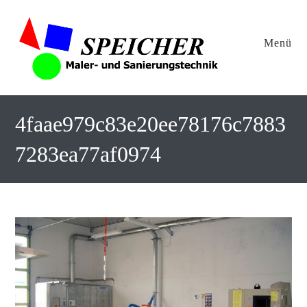
Menü
4faae979c83e20ee78176c7883
7283ea77af0974