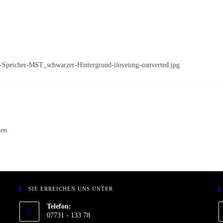
go-Speicher-MST_schwarzer-Hintergrund-iloveimg-converted.jpg
en.
SIE ERREICHEN UNS UNTER
Telefon:
07731 - 133 78